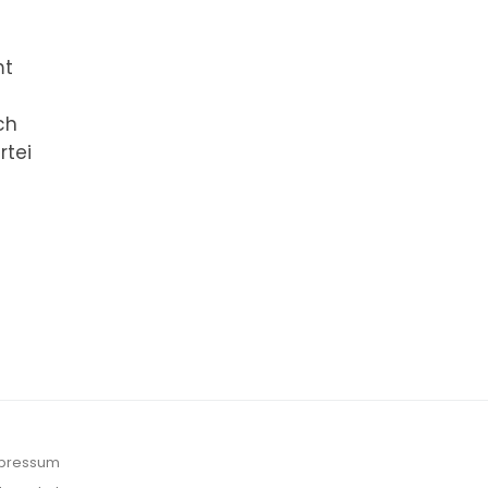
mt
ch
rtei
pressum