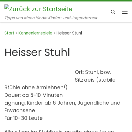
Zum Inhalt springen
Search
Me
Tipps und Ideen für die Kinder- und Jugendarbeit
Start
»
Kennenlernspiele
»
Heisser Stuhl
Heisser Stuhl
Ort: Stuhl, bzw.
Sitzkreis (stabile
Stühle ohne Armlehnen!)
Dauer: ca 5-10 Minuten
Eignung: Kinder ab 6 Jahren, Jugendliche und
Erwachsene
Für 10-30 Leute
Alle sitzen im Stuhlkreis, es gibt einen freien