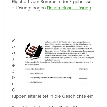
Flipchart zum Sammeln der Ergebnisse
– Lösungsbogen
EinsameInsel_Lösung
P
h
a
s
e
1:
D
er
G
ruppenleiter leitet in die Geschichte ein: