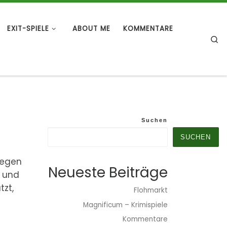
EXIT-SPIELE
ABOUT ME
KOMMENTARE
S
Suchen
SUCHEN
Wegen
Neueste Beiträge
e und
tzt,
Flohmarkt
Magnificum – Krimispiele
Kommentare