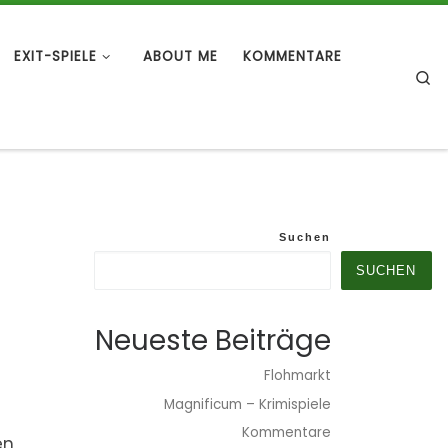
EXIT-SPIELE
ABOUT ME
KOMMENTARE
S
Suchen
SUCHEN
Neueste Beiträge
Flohmarkt
Magnificum – Krimispiele
Kommentare
en