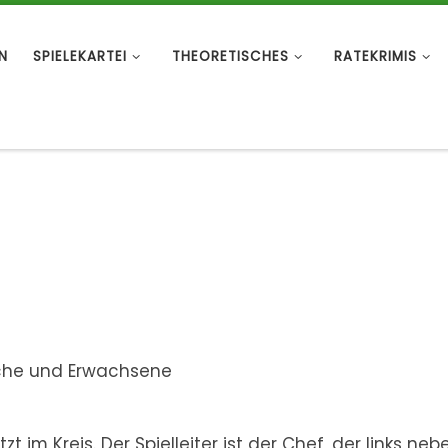
N
SPIELEKARTEI
THEORETISCHES
RATEKRIMIS
iche und Erwachsene
t im Kreis. Der Spielleiter ist der Chef, der links neb