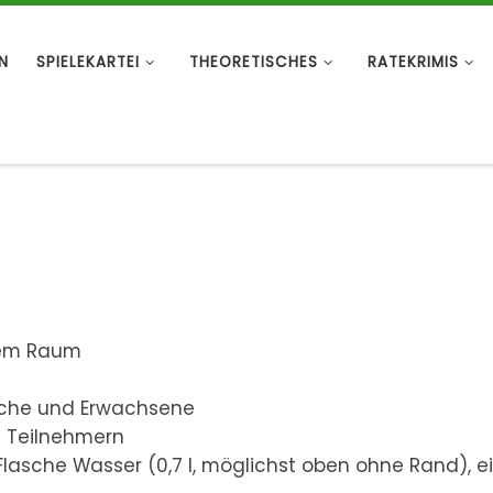
N
SPIELEKARTEI
THEORETISCHES
RATEKRIMIS
ßem Raum
liche und Erwachsene
0 Teilnehmern
 Flasche Wasser (0,7 l, möglichst oben ohne Rand), e