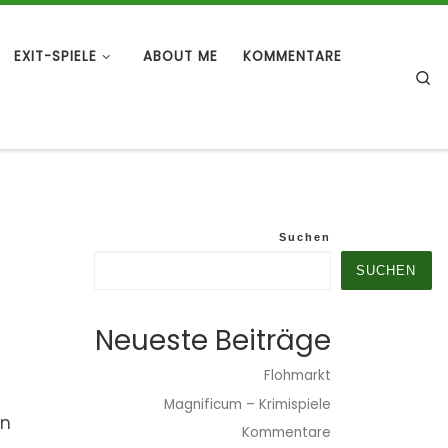
EXIT-SPIELE
ABOUT ME
KOMMENTARE
S
Suchen
SUCHEN
Neueste Beiträge
Flohmarkt
Magnificum – Krimispiele
in
Kommentare