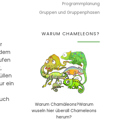
Programmplanung
Gruppen und Gruppenphasen
WARUM CHAMELEONS?
r
 dem
ufen
,
üllen
ur ein
auch
Warum Chamäleons?Warum
wuseln hier überall Chameleons
herum?