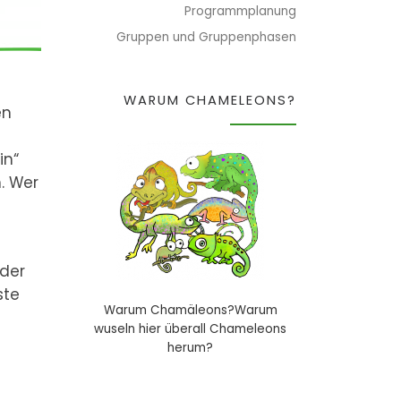
Programmplanung
Gruppen und Gruppenphasen
WARUM CHAMELEONS?
en
in“
. Wer
eder
ste
Warum Chamäleons?Warum
wuseln hier überall Chameleons
herum?