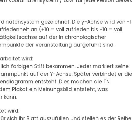
inem Koordinatensystem / bzw. für jede Person diese
ordinatensystem gezeichnet. Die y-Achse wird von -
friedenheit an (+10 = voll zufrieden bis -10 = voll
Tätigkeitsachse auf der in chronologischer
mmpunkte der Veranstaltung aufgeführt sind.
rbeitet wird:
dlich farbigen Stift bekommen. Jeder markiert seine
grammpunkt auf der Y-Achse. Später verbindet er di
iniendiagramm entsteht. Dies machen die TN
 dem Plakat ein Meinungsbild entsteht, was
n kann.
et wird:
r sich ihr Blatt auszufüllen und stellen es der Reihe