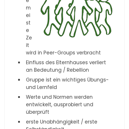
e
m
ei
st
e
Ze
it
wird in Peer-Groups verbracht
Einfluss des Elternhauses verliert
an Bedeutung / Rebellion
Gruppe ist ein wichtiges Übungs-
und Lernfeld
Werte und Normen werden
entwickelt, ausprobiert und
überprüft
erste Unabhängigkeit / erste