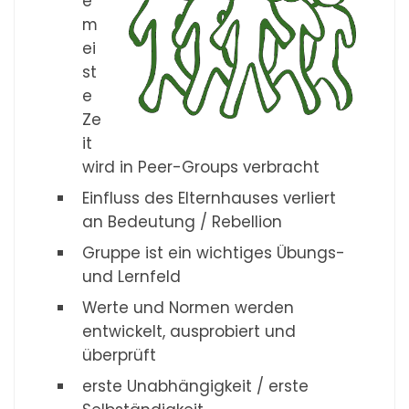
e
m
ei
st
e
Ze
it
wird in Peer-Groups verbracht
Einfluss des Elternhauses verliert
an Bedeutung / Rebellion
Gruppe ist ein wichtiges Übungs-
und Lernfeld
Werte und Normen werden
entwickelt, ausprobiert und
überprüft
erste Unabhängigkeit / erste